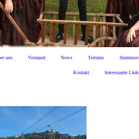
er uns
Vorstand
News
Termine
Stammorc
Kontakt
Interessante Link