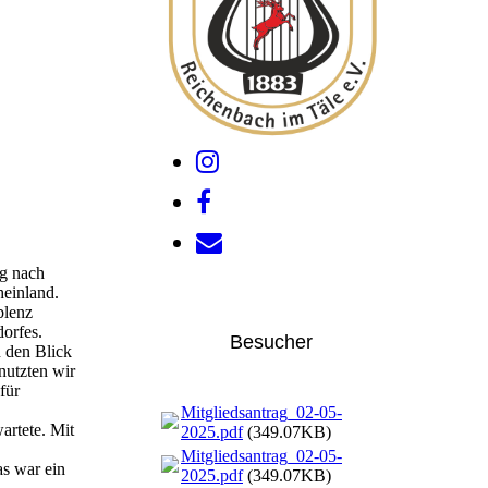
ug nach
heinland.
blenz
orfes.
Besucher
n den Blick
nutzten wir
für
Mitgliedsantrag_02-05-
artete. Mit
2025.pdf
(349.07KB)
Mitgliedsantrag_02-05-
as war ein
2025.pdf
(349.07KB)