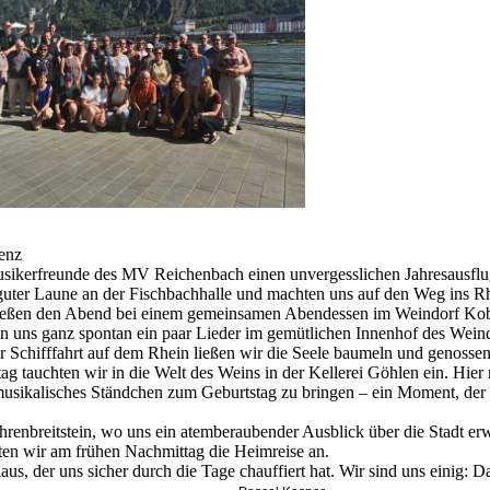
enz
usikerfreunde des MV Reichenbach einen unvergesslichen Jahresausfl
 guter Laune an der Fischbachhalle und machten uns auf den Weg ins R
 ließen den Abend bei einem gemeinsamen Abendessen im Weindorf Ko
on uns ganz spontan ein paar Lieder im gemütlichen Innenhof des Weind
er Schifffahrt auf dem Rhein ließen wir die Seele baumeln und genosse
 tauchten wir in die Welt des Weins in der Kellerei Göhlen ein. Hier 
musikalisches Ständchen zum Geburtstag zu bringen – ein Moment, der 
enbreitstein, wo uns ein atemberaubender Ausblick über die Stadt erw
en wir am frühen Nachmittag die Heimreise an.
s, der uns sicher durch die Tage chauffiert hat. Wir sind uns einig: D